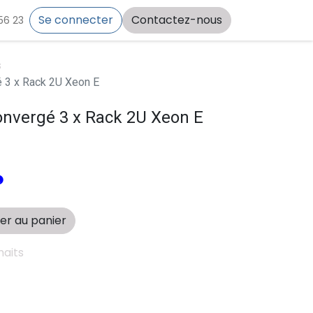
Se connecter
Contactez-nous
56 23
s
3 x Rack 2U Xeon E
vergé 3 x Rack 2U Xeon E
er au panier
haits