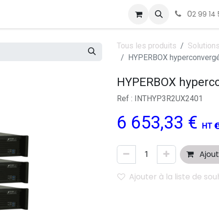
0
2 99 14 
Tous les produits
Solution
HYPERBOX hyperconvergé 
HYPERBOX hypercon
Ref : INTHYP3R2UX2401
6 653,33
€
HT
Ajout
Ajouter à la liste de sou