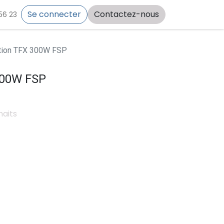
Se connecter
Contactez-nous
56 23
tion TFX 300W FSP
300W FSP
haits